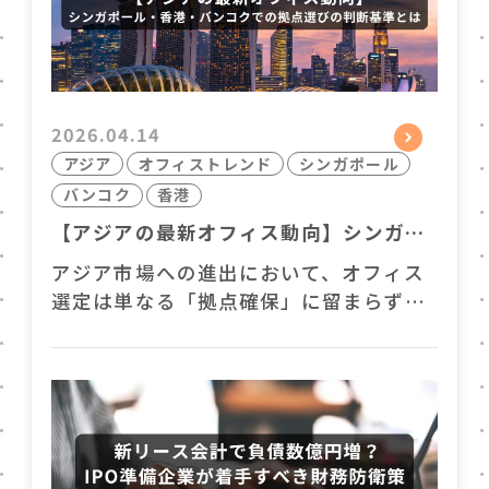
2026.04.14
アジア
オフィストレンド
シンガポール
バンコク
香港
【アジアの最新オフィス動向】シンガポ
ール・香港・バンコクでの拠点選びの判
アジア市場への進出において、オフィス
断基準とは
選定は単なる「拠点確保」に留まらず、
初期コストの最適化と現地でのブランド
価値を左右する最重要戦略です。特に、
シンガポール、香港、バンコクといった
主要都市では、それぞれが独自のビジネ
ス環境や賃料事情を持つことから、事前
の市場分析が不可欠です。 本記事では、