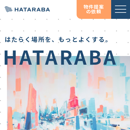
物件提案
の依頼
はたらく場所を、もっとよくする。
サービ
お役立
お役立
オフィス移転コンサルテ
資料ダウンロード
資料ダウンロード
ス紹介
ち情報
ち情報
ィング
コラム
コラム
HATARABAサーベイ
物件検索サイト
HATARABAオフィス
HATARABAリーシング・
プロパティマネジメント
居抜きマッチングサイト
HATARABA居抜き