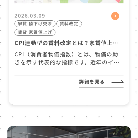
2026.03.09
家賃 値下げ交渉
賃料改定
賃貸 家賃値上げ
CPI連動型の賃料改定とは？家賃値上げ
時代に備える契約条件の考え方
CPI（消費者物価指数）とは、物価の動
きを示す代表的な指標です。近年のイン
フレ局面を背景に、賃貸借契約の賃料改
定にもCPIを用いるケースが見られるよ
詳細を見る
うになりました。オフィスの更新や再契
約の場面でCPI連動型の賃料改定の打診
があり、社内調整や決裁層への説明に悩
む方も少なくありません。 一見すると適
切な仕組みに見えるCPI連動型ですが、
実際にはその妥当性に疑問を…