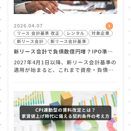
これら3都市のオフィス事情を分析し、
自社にとって最適な拠点選びのヒント…
2026.04.07
リース 会計基準 改正
レンタル
対象企業
新リース会計
新リース会計基準
新リース会計で負債数億円増？IPO準備
企業が着手すべき財務防衛策
2027年4月1日以降、新リース会計基準の
適用が始まると、これまで資産・負債と
して扱われなかったオフィスや拠点の賃
貸借契約は、原則として「使用権資産」
と「リース負債」として貸借対照表
（BS）に計上されます。 強制適用の対象
は主に上場企業で、すべてのスタートア
ップや中小企業には直ちに影響が及ぶわ
けではありません。しかし、オフィスの
契約期間や条件の違いが将来的に…