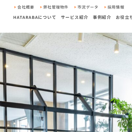
会社概要
弊社管理物件
市況データ
採用情報
HATARABAについて
サービス紹介
事例紹介
お役立
ンサルティング
ド
ド
コラム
コラム
HATARABAサーベイ
リーシング・プロパティマネジメント
居抜きマッチ
タートアップ
M＆Aアドバイザリー
ソ