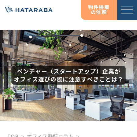
物件提案
の依頼
サービ
お役立
お役立
オフィス移転コンサルテ
資料ダウンロード
資料ダウンロード
ス紹介
ち情報
ち情報
ィング
コラム
コラム
HATARABAサーベイ
物件検索サイト
HATARABAオフィス
HATARABAリーシング・
プロパティマネジメント
居抜きマッチングサイト
HATARABA居抜き
TOP
オフィス移転コラム