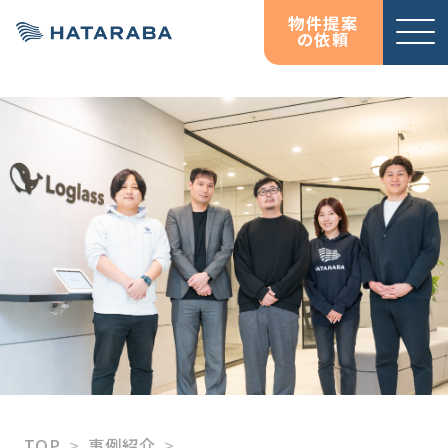
物件提案
の依頼
サービ
お役立
お役立
オフィス移転コンサルテ
資料ダウンロード
資料ダウンロード
ス紹介
ち情報
ち情報
ィング
コラム
コラム
HATARABAサーベイ
物件検索サイト
HATARABAオフィス
HATARABAリーシング・
プロパティマネジメント
居抜きマッチングサイト
HATARABA居抜き
TOP
事例紹介