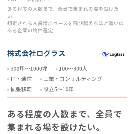
ある程度の人数まで、全員で集まれる場を設けた
HATARABAスタートアッ
い。
プ
想定される人員増加ペースを飛び越えるほど勢いの
ある企業の物件選定
M＆Aアドバイザリー
ソリューション事業
株式会社ログラス
300坪～1000坪
100～300人
IT・通信
士業・コンサルティング
拡張移転
設立5～10年
ある程度の人数まで、全員で
集まれる場を設けたい。