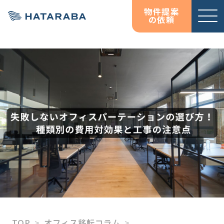
物件提案
の依頼
サービ
お役立
お役立
オフィス移転コンサルテ
資料ダウンロード
資料ダウンロード
ス紹介
ち情報
ち情報
ィング
コラム
コラム
HATARABAサーベイ
物件検索サイト
HATARABAオフィス
HATARABAリーシング・
プロパティマネジメント
居抜きマッチングサイト
HATARABA居抜き
TOP
オフィス移転コラム