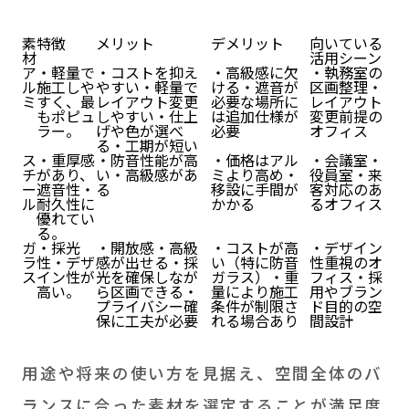
素
特徴
メリット
デメリット
向いている
材
活用シーン
ア
・軽量で
・コストを抑え
・高級感に欠
・執務室の
ル
施工しや
やすい・軽量で
ける・遮音が
区画整理・
ミ
すく、最
レイアウト変更
必要な場所に
レイアウト
もポピュ
しやすい・仕上
は追加仕様が
変更前提の
ラー。
げや色が選べ
必要
オフィス
る・工期が短い
ス
・重厚感
・防音性能が高
・価格はアル
・会議室・
チ
があり、
い・高級感があ
ミより高め・
役員室・来
ー
遮音性・
る
移設に手間が
客対応のあ
ル
耐久性に
かかる
るオフィス
優れてい
る。
ガ
・採光
・開放感・高級
・コストが高
・デザイン
ラ
性・デザ
感が出せる・採
い（特に防音
性重視のオ
ス
イン性が
光を確保しなが
ガラス）・重
フィス・採
高い。
ら区画できる・
量により施工
用やブラン
プライバシー確
条件が制限さ
ド目的の空
保に工夫が必要
れる場合あり
間設計
用途や将来の使い方を見据え、空間全体のバ
ランスに合った素材を選定することが満足度