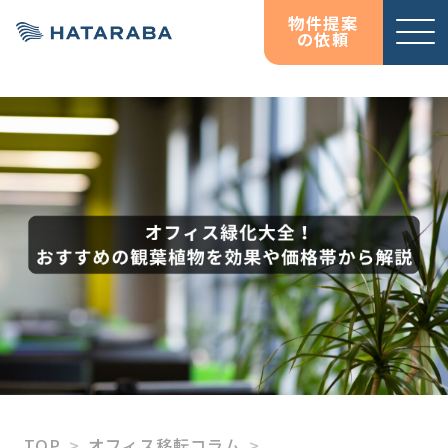
物件提案
の依頼
サービ
お役立
お役立
オフィス移転コンサルテ
資料ダウンロード
資料ダウンロード
ス紹介
ち情報
ち情報
ィング
コラム
コラム
HATARABAサーベイ
物件検索サイト
HATARABAオフィス
HATARABAリーシング・
プロパティマネジメント
居抜きマッチングサイト
HATARABA居抜き
TOP
オフィス移転コラム