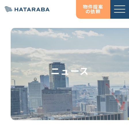
物件提案
の依頼
サービ
お役立
お役立
オフィス移転コンサルテ
資料ダウンロード
資料ダウンロード
ス紹介
ち情報
ち情報
ィング
コラム
コラム
HATARABAサーベイ
ニュース
物件検索サイト
HATARABAオフィス
HATARABAリーシング・
プロパティマネジメント
居抜きマッチングサイト
HATARABA居抜き