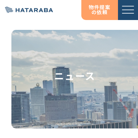
物件提案
の依頼
サービ
お役立
お役立
オフィス移転コンサルテ
資料ダウンロード
資料ダウンロード
ス紹介
ち情報
ち情報
ィング
コラム
コラム
HATARABAサーベイ
ニュース
物件検索サイト
HATARABAオフィス
HATARABAリーシング・
プロパティマネジメント
居抜きマッチングサイト
HATARABA居抜き