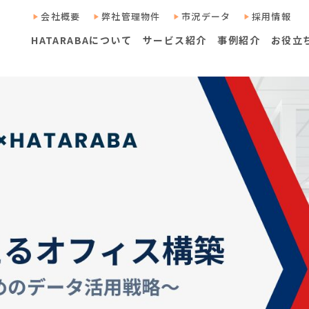
会社概要
弊社管理物件
市況データ
採用情報
HATARABAについて
サービス紹介
事例紹介
お役立
ンサルティング
ド
ド
コラム
コラム
HATARABAサーベイ
リーシング・プロパティマネジメント
居抜きマッチ
タートアップ
M＆Aアドバイザリー
ソ