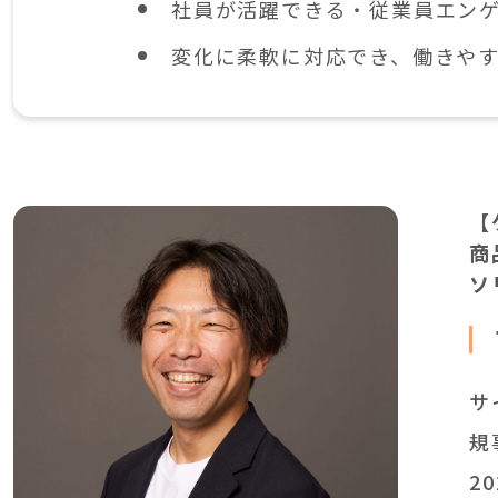
社員が活躍できる・従業員エン
変化に柔軟に対応でき、働きや
【
商
ソ
サ
規
2