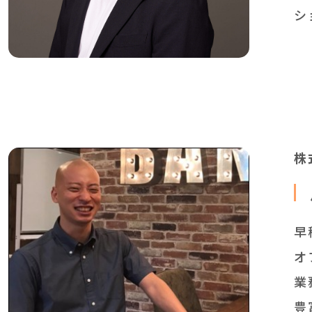
シ
株
早
オ
業
豊