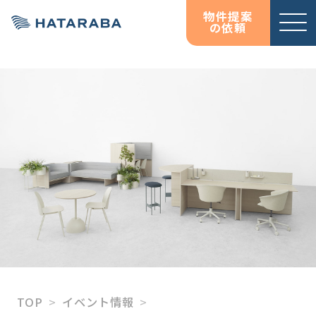
物件提案
の依頼
サービ
お役立
お役立
オフィス移転コンサルテ
資料ダウンロード
資料ダウンロード
ス紹介
ち情報
ち情報
ィング
コラム
コラム
HATARABAサーベイ
物件検索サイト
HATARABAオフィス
HATARABAリーシング・
プロパティマネジメント
居抜きマッチングサイト
TOP
イベント情報
HATARABA居抜き