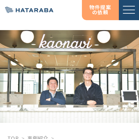
物件提案
の依頼
サービ
お役立
お役立
オフィス移転コンサルテ
資料ダウンロード
資料ダウンロード
ス紹介
ち情報
ち情報
ィング
コラム
コラム
HATARABAサーベイ
物件検索サイト
HATARABAオフィス
HATARABAリーシング・
プロパティマネジメント
居抜きマッチングサイト
HATARABA居抜き
TOP
事例紹介