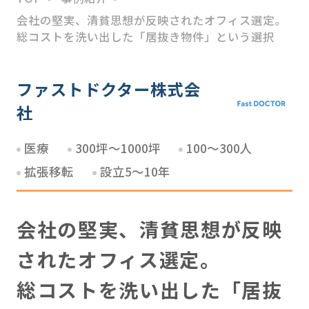
会社の堅実、清貧思想が反映されたオフィス選定。
HATARABAスタートアッ
総コストを洗い出した「居抜き物件」という選択
プ
M＆Aアドバイザリー
ファストドクター株式会
社
ソリューション事業
医療
300坪～1000坪
100～300人
拡張移転
設立5～10年
会社の堅実、清貧思想が反映
されたオフィス選定。
総コストを洗い出した「居抜