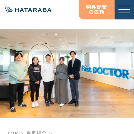
物件提案
の依頼
サービ
お役立
お役立
オフィス移転コンサルテ
資料ダウンロード
資料ダウンロード
ス紹介
ち情報
ち情報
ィング
コラム
コラム
HATARABAサーベイ
物件検索サイト
HATARABAオフィス
HATARABAリーシング・
プロパティマネジメント
居抜きマッチングサイト
HATARABA居抜き
TOP
事例紹介