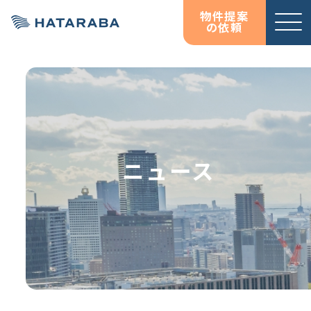
物件提案
の依頼
サービ
お役立
お役立
オフィス移転コンサルテ
資料ダウンロード
資料ダウンロード
ス紹介
ち情報
ち情報
ィング
コラム
コラム
HATARABAサーベイ
ニュース
物件検索サイト
HATARABAオフィス
HATARABAリーシング・
プロパティマネジメント
居抜きマッチングサイト
HATARABA居抜き